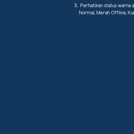
Perhatikan status warna a
Normal, Merah Offline, Ku