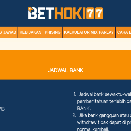
G JAWAB
KEBIJAKAN
PHISING
KALKULATOR MIX PARLAY
CARA 
JADWAL BANK
Jadwal bank sewaktu-wak
pemberitahuan terlebih da
BANK.
WIB
Jika bank gangguan atau o
withdraw tidak dapat di 
normal kembali.