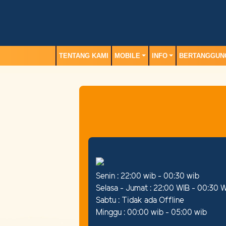
TENTANG KAMI
MOBILE
INFO
BERTANGGUN
Senin : 22:00 wib - 00:30 wib
Selasa - Jumat : 22:00 WIB - 00:30 
Sabtu : Tidak ada Offline
Minggu : 00:00 wib - 05:00 wib