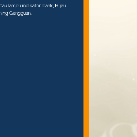
tau lampu indikator bank, Hijau
ning Gangguan.