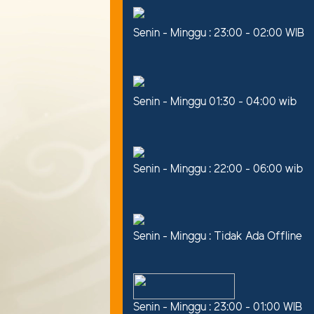
Senin - Minggu : 23:00 - 02:00 WIB
Senin - Minggu 01:30 - 04:00 wib
Senin - Minggu : 22:00 - 06:00 wib
Senin - Minggu : Tidak Ada Offline
Senin - Minggu : 23:00 - 01:00 WIB