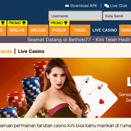
Download APK
Live Chat
O
PROMO
PROMO
TS
IDNLIVE
ARCADE
POKER
TOGEL
LIVE CASINO
TANG
at Datang di Bethoki77 - Kini Telah Hadir minigames 
randa
Live Casino
seruan permainan taruhan casino kini bisa kamu mainkan di ru