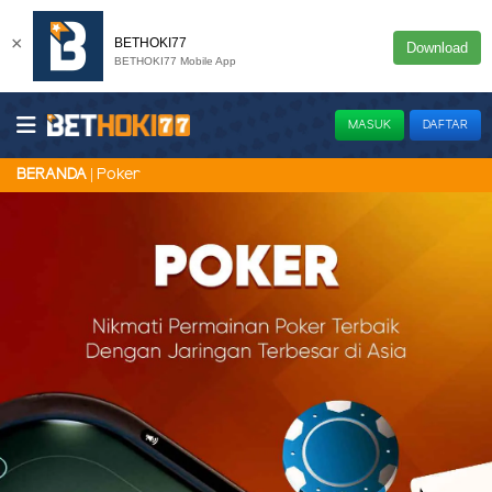
×
BETHOKI77
Download
BETHOKI77 Mobile App
MASUK
DAFTAR
Poker
BERANDA